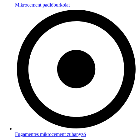
Mikrocement padlóburkolat
Fugamentes mikrocement zuhanyzó