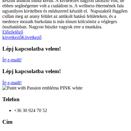
készült antikolt minta került. A kivitelezés nagyon fárasztó volt, de
ebben segítségemre volt a családom is. A wellness éttermének fala
ugyanilyen kivitelben és módszerrel készült el. Napszaktól függően
csillan meg az arany felület az antikolt hatású felületeken, és a
medence mozaik burkolata is más tónust kölcsönöz a végleges
összhatásban. Nagyon büszke vagyok erre a munkára.
Előző
előző
következő
Következő
Lépj kapcsolatba velem!
Írj e-mailt!
Lépj kapcsolatba velem!
Írj e-mailt!
Telefon
+36 30 924 70 52
Cím