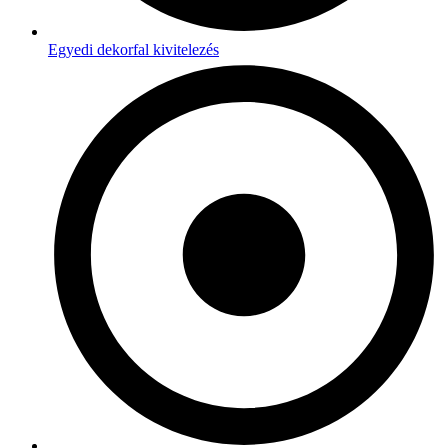
Egyedi dekorfal kivitelezés