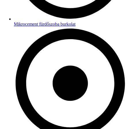
Mikrocement fürdőszoba burkolat