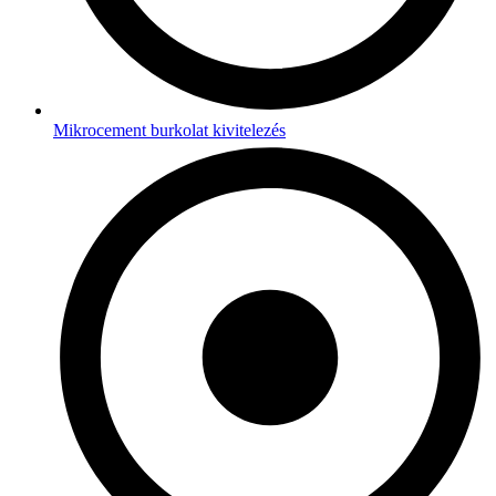
Mikrocement burkolat kivitelezés