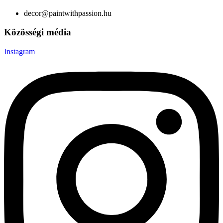
decor@paintwithpassion.hu
Közösségi média
Instagram